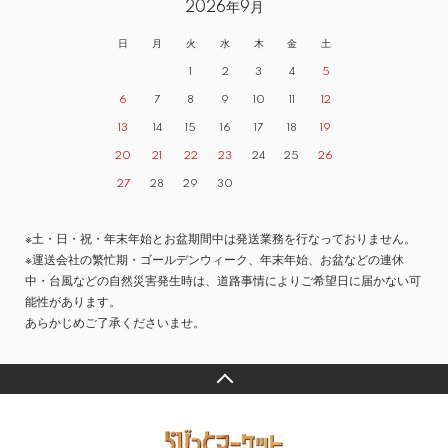
2026年9月
日
月
火
水
木
金
土
1
2
3
4
5
6
7
8
9
10
11
12
13
14
15
16
17
18
19
20
21
22
23
24
25
26
27
28
29
30
※土・日・祝・年末年始とお盆期間中は発送業務を行なっておりません。
※運送会社の繁忙期・ゴールデンウィーク、年末年始、お盆などの連休
中・台風などの自然災害発生時は、道路事情によりご希望日に届かない可
能性があります。
あらかじめご了承くださいませ。